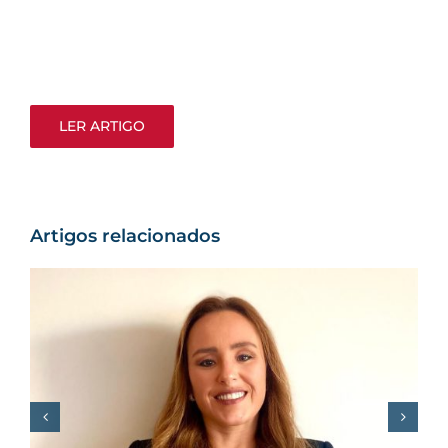
LER ARTIGO
Artigos relacionados
F. REGO junta Miguel
Morgado e Sérgio
Sousa Pinto para