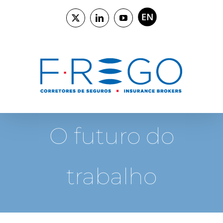
Skip
to
ENGLISH
X
LinkedIn
YouTube
content
O futuro do
trabalho