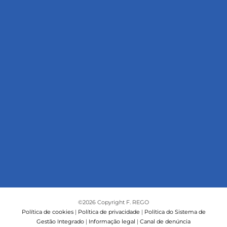
©
2026 Copyright F. REGO
Política de cookies
|
Política de privacidade
|
Política do Sistema de
Gestão Integrado
|
Informação legal
|
Canal de denúncia