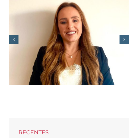
F. REGO junta Miguel
Morgado e Sérgio
Sousa Pinto para
debater o “novo
mundo” das empresas
RECENTES