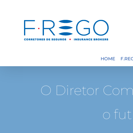
Skip
to
content
HOME
F.RE
O Diretor Com
o fu