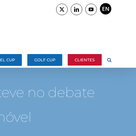
ENGLISH
X
LinkedIn
YouTube
EL CUP
GOLF CUP
CLIENTES
teve no debate
móvel