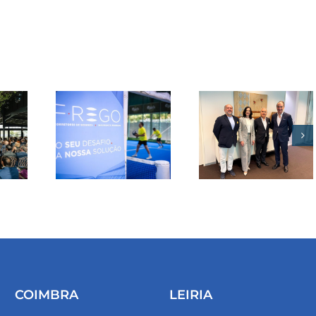
adquire
Corbroker
REGO
e
del
consolida
up
posição
e 50
entre os
etas
maiores
Club
operadores
 em
nacionais
boa
de
corretagem
de
COIMBRA
LEIRIA