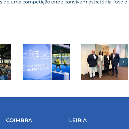
s de uma competição onde convivem estratégia, foco e
adquire
Corbroker
REGO
e
del
consolida
up
posição
e 50
entre os
etas
maiores
Club
operadores
 em
nacionais
boa
de
corretagem
COIMBRA
LEIRIA
de