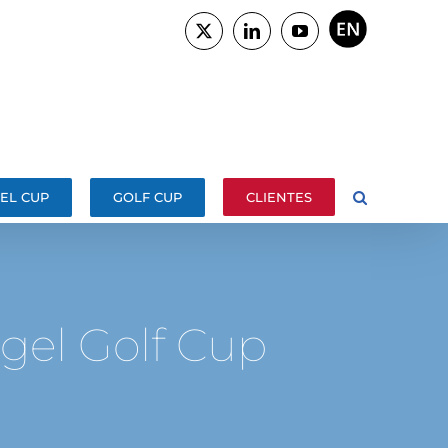
ENGLISH
X
LinkedIn
YouTube
EL CUP
GOLF CUP
CLIENTES
ngel Golf Cup