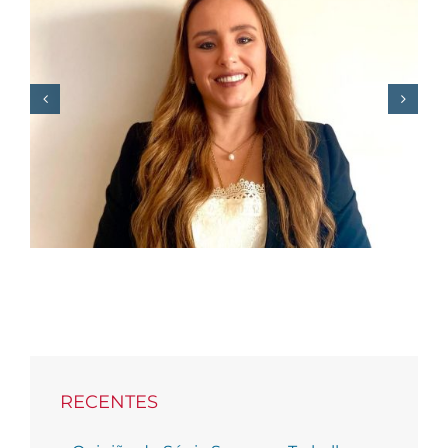
F. REGO junta Miguel
Morgado e Sérgio
Sousa Pinto para
debater o “novo
mundo” das empresas
RECENTES