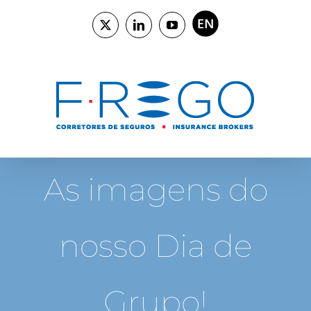
Skip
to
ENGLISH
X
LinkedIn
YouTube
content
As imagens do
nosso Dia de
Grupo!