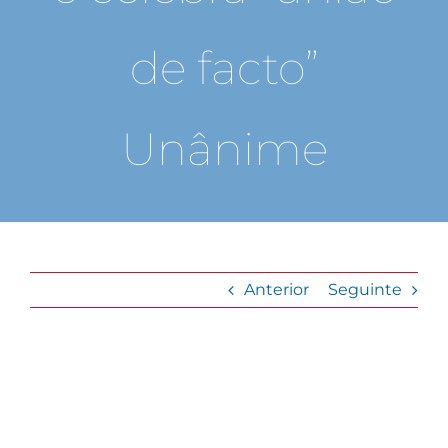
de facto”
Unânime
Anterior
Seguinte
View
Larger
Image