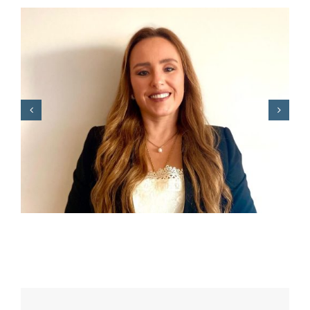
F. REGO junta Miguel
Morgado e Sérgio
Sousa Pinto para
debater o “novo
mundo” das empresas