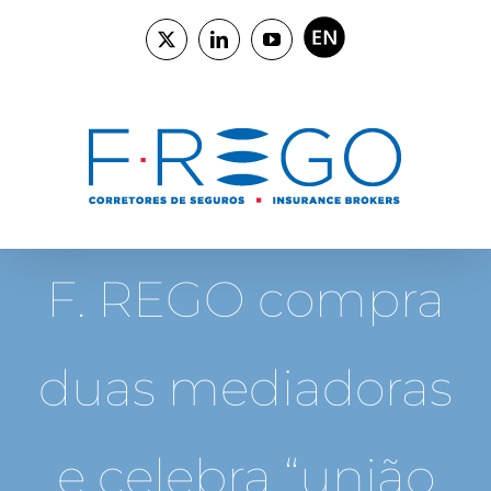
Skip
to
ENGLISH
X
LinkedIn
YouTube
content
F. REGO compra
duas mediadoras
e celebra “união