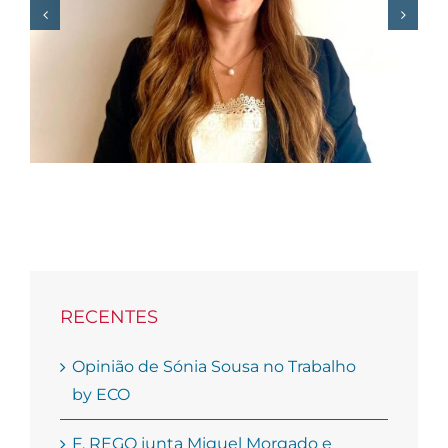
Sousa Pinto para
debater o “novo
mundo” das empresas
RECENTES
Opinião de Sónia Sousa no Trabalho
by ECO
F. REGO junta Miguel Morgado e