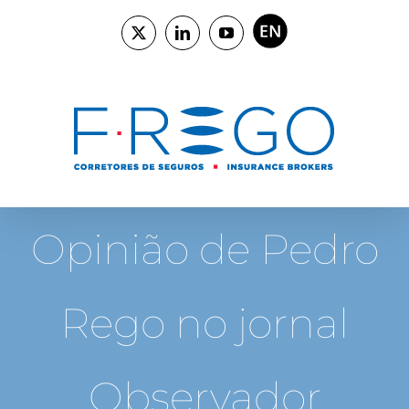
Skip
to
ENGLISH
X
LinkedIn
YouTube
content
Opinião de Pedro
Rego no jornal
Observador