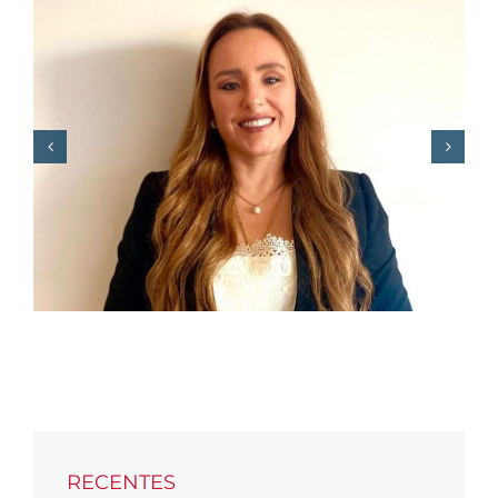
F. REGO junta Miguel
Morgado e Sérgio
Sousa Pinto para
debater o “novo
mundo” das empresas
RECENTES