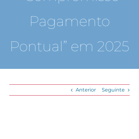
Pagamento
Pontual” em 2025
Anterior
Seguinte
View
Larger
Image