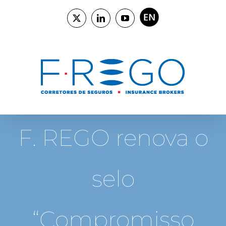
Skip
to
ENGLISH
X
LinkedIn
YouTube
content
F. REGO renova o
selo
“Compromisso