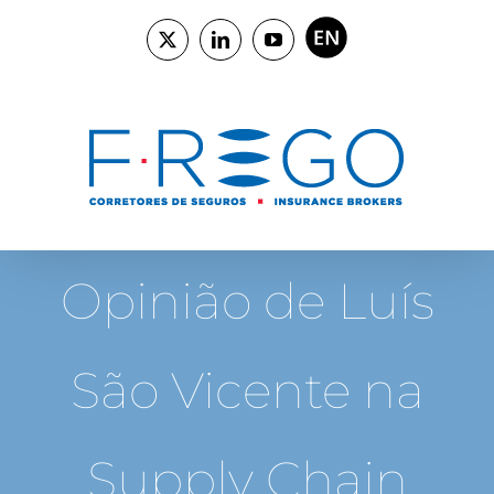
Skip
to
ENGLISH
X
LinkedIn
YouTube
content
Opinião de Luís
São Vicente na
Supply Chain